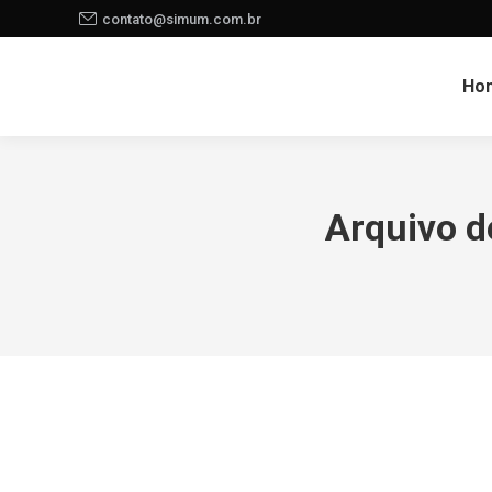
contato@simum.com.br
Ho
Arquivo 