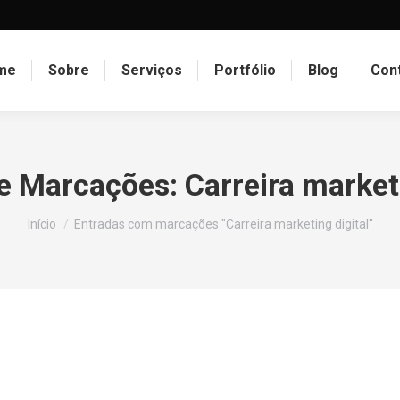
me
Sobre
Serviços
Portfólio
Blog
Con
de Marcações:
Carreira market
Você está aqui:
Início
Entradas com marcações "Carreira marketing digital"