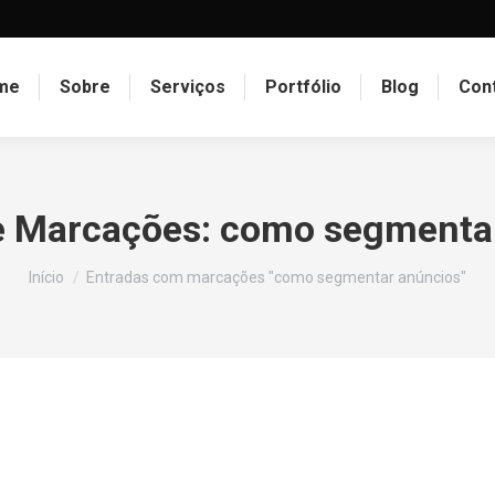
me
Sobre
Serviços
Portfólio
Blog
Con
e Marcações:
como segmentar
Você está aqui:
Início
Entradas com marcações "como segmentar anúncios"