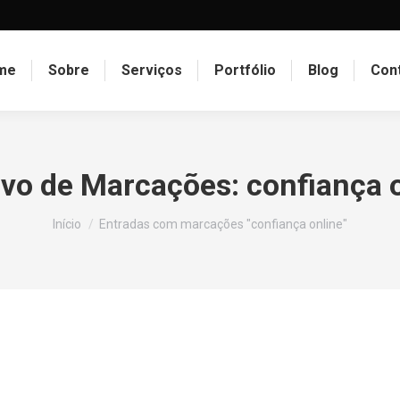
me
Sobre
Serviços
Portfólio
Blog
Con
ivo de Marcações:
confiança 
Você está aqui:
Início
Entradas com marcações "confiança online"