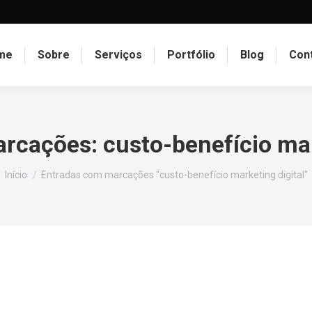
me
Sobre
Serviços
Portfólio
Blog
Con
arcações:
custo-benefício mar
Você está aqui:
Início
Entradas com marcações "custo-benefício marketing digital"