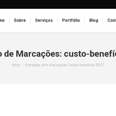
me
Sobre
Serviços
Portfólio
Blog
Con
o de Marcações:
custo-benefí
Você está aqui:
Início
Entradas com marcações "custo-benefício SEO"