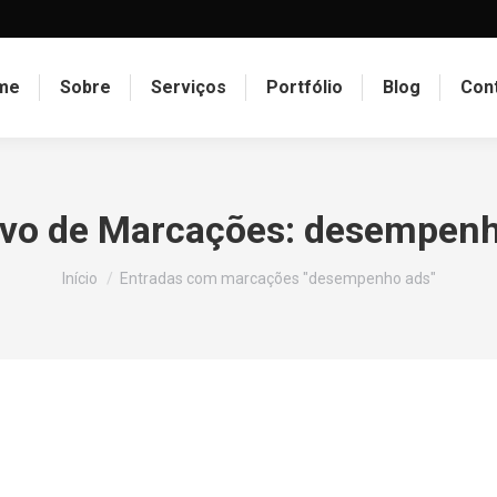
me
Sobre
Serviços
Portfólio
Blog
Con
vo de Marcações:
desempenh
Você está aqui:
Início
Entradas com marcações "desempenho ads"