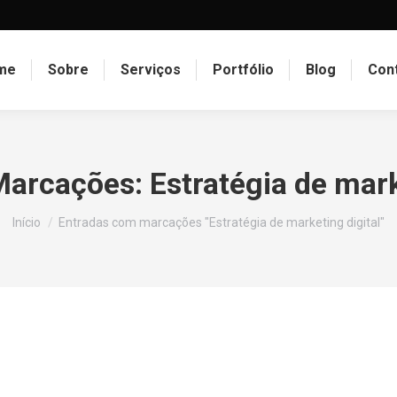
me
Sobre
Serviços
Portfólio
Blog
Con
Marcações:
Estratégia de mark
Você está aqui:
Início
Entradas com marcações "Estratégia de marketing digital"