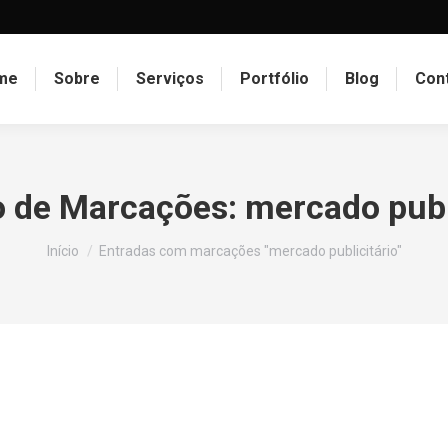
me
Sobre
Serviços
Portfólio
Blog
Con
o de Marcações:
mercado publ
Você está aqui:
Início
Entradas com marcações "mercado publicitário"