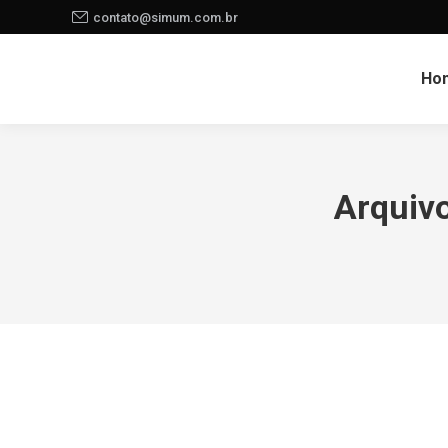
contato@simum.com.br
Ho
Arquiv