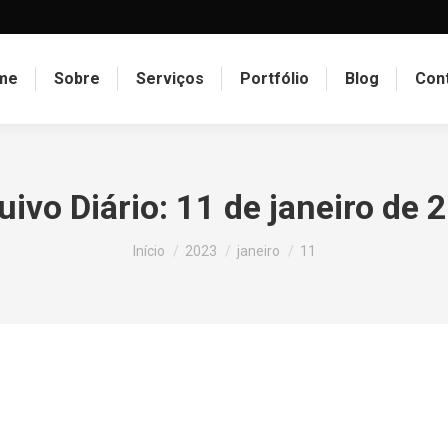
me
Sobre
Serviços
Portfólio
Blog
Con
uivo Diário:
11 de janeiro de 
Você está aqui:
Início
2023
janeiro
11