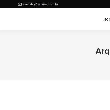
contato@simum.com.br
Ho
Arq