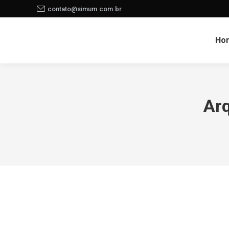
contato@simum.com.br
Ho
Arq