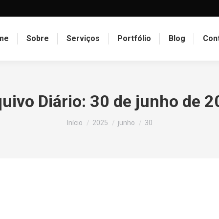
me
Sobre
Serviços
Portfólio
Blog
Con
uivo Diário:
30 de junho de 
Você está aqui:
Início
2025
junho
30