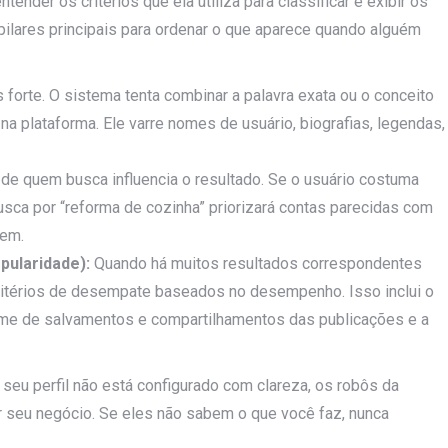
tender os critérios que ela utiliza para classificar e exibir os
 pilares principais para ordenar o que aparece quando alguém
 forte. O sistema tenta combinar a palavra exata ou o conceito
a plataforma. Ele varre nomes de usuário, biografias, legendas,
de quem busca influencia o resultado. Se o usuário costuma
busca por “reforma de cozinha” priorizará contas parecidas com
gem.
pularidade):
Quando há muitos resultados correspondentes
ritérios de desempate baseados no desempenho. Isso inclui o
lume de salvamentos e compartilhamentos das publicações e a
 seu perfil não está configurado com clareza, os robôs da
seu negócio. Se eles não sabem o que você faz, nunca