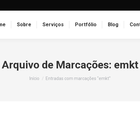
me
Sobre
Serviços
Portfólio
Blog
Con
Arquivo de Marcações:
emkt
Você está aqui:
Início
Entradas com marcações "emkt"