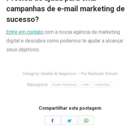
campanhas de e-mail marketing de
sucesso?
Entre em contato
com a nossa agência de marketing
digital e descubra como podemos te ajudar a alcançar
seus objetivos.
Category:
Gestão & Negócios
Por
Redação Simum
Marcações:
Email marketing
emkt
marketing
Compartilhar esta postagem
Share
Share
Share
on
on
on
Facebook
Twitter
WhatsApp