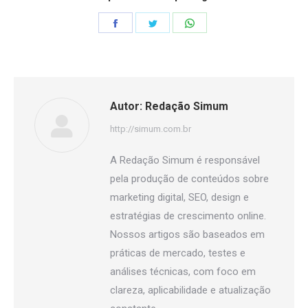
Share
Share
Share
on
on
on
Facebook
Twitter
WhatsApp
Autor:
Redação Simum
http://simum.com.br
A Redação Simum é responsável
pela produção de conteúdos sobre
marketing digital, SEO, design e
estratégias de crescimento online.
Nossos artigos são baseados em
práticas de mercado, testes e
análises técnicas, com foco em
clareza, aplicabilidade e atualização