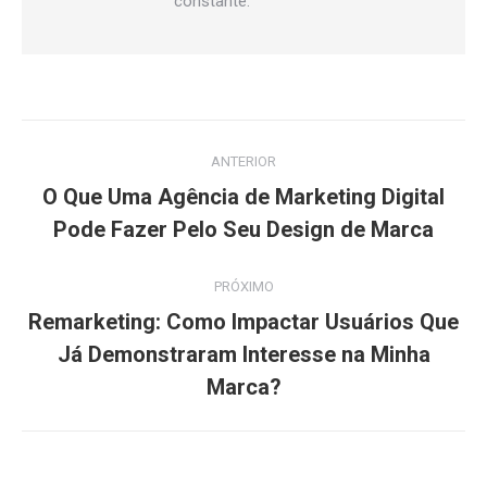
constante.
Navegação
ANTERIOR
de
O Que Uma Agência de Marketing Digital
Post
post:
Pode Fazer Pelo Seu Design de Marca
anterior:
PRÓXIMO
Remarketing: Como Impactar Usuários Que
Próximo
Já Demonstraram Interesse na Minha
post:
Marca?