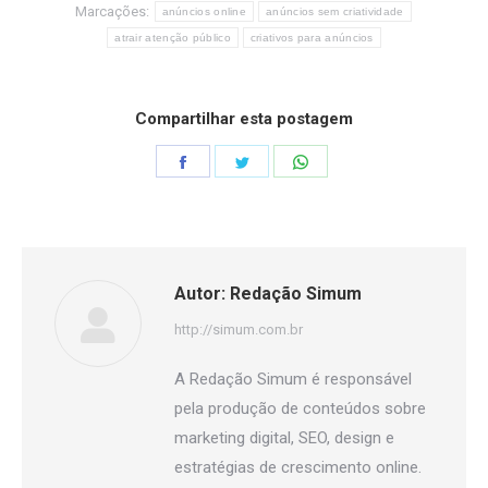
Marcações:
anúncios online
anúncios sem criatividade
atrair atenção público
criativos para anúncios
Compartilhar esta postagem
Share
Share
Share
on
on
on
Facebook
Twitter
WhatsApp
Autor:
Redação Simum
http://simum.com.br
A Redação Simum é responsável
pela produção de conteúdos sobre
marketing digital, SEO, design e
estratégias de crescimento online.