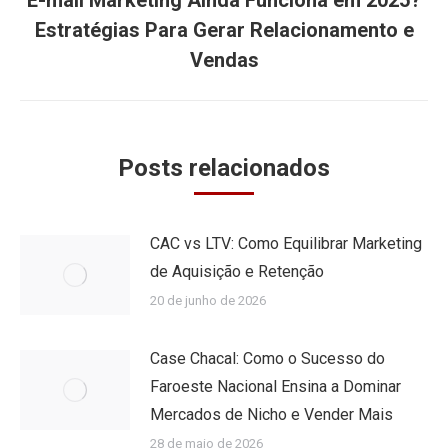
E-mail Marketing Ainda Funciona em 2025?
Próximo
Estratégias Para Gerar Relacionamento e
post:
Vendas
Posts relacionados
CAC vs LTV: Como Equilibrar Marketing
de Aquisição e Retenção
20 de junho de 2026
Case Chacal: Como o Sucesso do
Faroeste Nacional Ensina a Dominar
Mercados de Nicho e Vender Mais
28 de maio de 2026