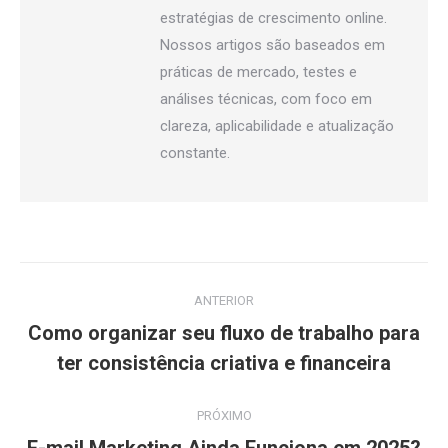
estratégias de crescimento online.
Nossos artigos são baseados em
práticas de mercado, testes e
análises técnicas, com foco em
clareza, aplicabilidade e atualização
constante.
Navegação
ANTERIOR
de
Como organizar seu fluxo de trabalho para
Post
post:
ter consistência criativa e financeira
anterior:
PRÓXIMO