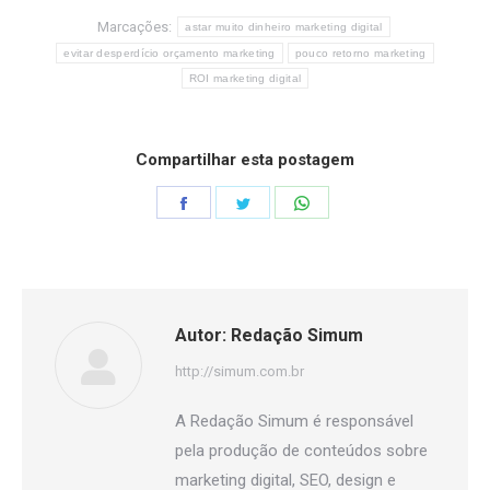
Marcações:
astar muito dinheiro marketing digital
evitar desperdício orçamento marketing
pouco retorno marketing
ROI marketing digital
Compartilhar esta postagem
Share
Share
Share
on
on
on
Facebook
Twitter
WhatsApp
Autor:
Redação Simum
http://simum.com.br
A Redação Simum é responsável
pela produção de conteúdos sobre
marketing digital, SEO, design e