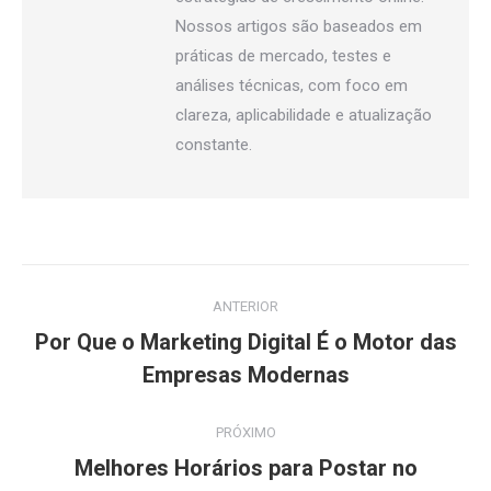
Nossos artigos são baseados em
práticas de mercado, testes e
análises técnicas, com foco em
clareza, aplicabilidade e atualização
constante.
Navegação
ANTERIOR
de
Por Que o Marketing Digital É o Motor das
Post
post:
Empresas Modernas
anterior:
PRÓXIMO
Melhores Horários para Postar no
Próximo