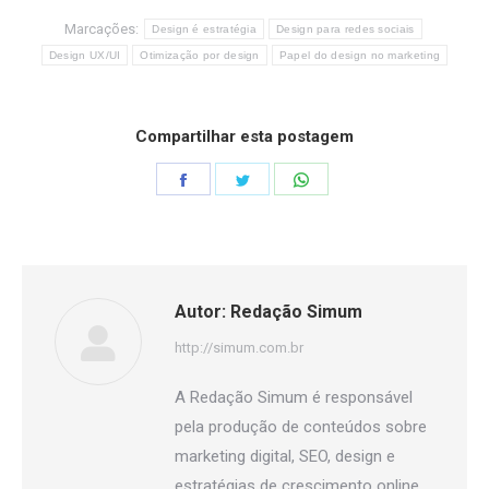
Marcações:
Design é estratégia
Design para redes sociais
Design UX/UI
Otimização por design
Papel do design no marketing
Compartilhar esta postagem
Share
Share
Share
on
on
on
Facebook
Twitter
WhatsApp
Autor:
Redação Simum
http://simum.com.br
A Redação Simum é responsável
pela produção de conteúdos sobre
marketing digital, SEO, design e
estratégias de crescimento online.