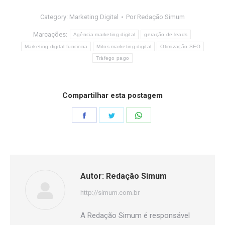
Category:
Marketing Digital
Por
Redação Simum
Marcações:
Agência marketing digital
geração de leads
Marketing digital funciona
Mitos marketing digital
Otimização SEO
Tráfego pago
Compartilhar esta postagem
Share
Share
Share
on
on
on
Facebook
Twitter
WhatsApp
Autor:
Redação Simum
http://simum.com.br
A Redação Simum é responsável