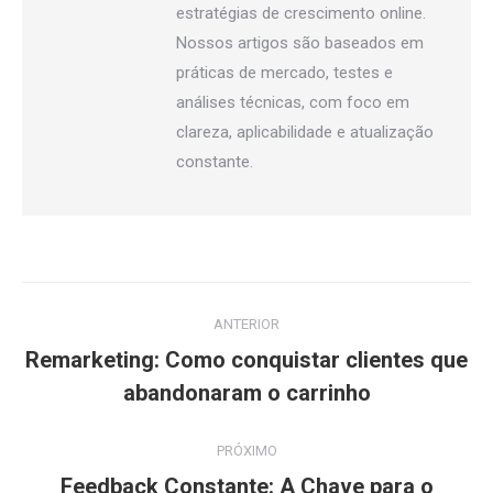
estratégias de crescimento online.
Nossos artigos são baseados em
práticas de mercado, testes e
análises técnicas, com foco em
clareza, aplicabilidade e atualização
constante.
Navegação
ANTERIOR
de
Remarketing: Como conquistar clientes que
Post
post:
abandonaram o carrinho
anterior:
PRÓXIMO
Feedback Constante: A Chave para o