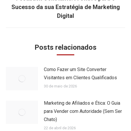
Próximo
Sucesso da sua Estratégia de Marketing
post:
Digital
Posts relacionados
Como Fazer um Site Converter
Visitantes em Clientes Qualificados
30 de maio de 2026
Marketing de Afiliados e Ética: O Guia
para Vender com Autoridade (Sem Ser
Chato)
22 de abril de 2026