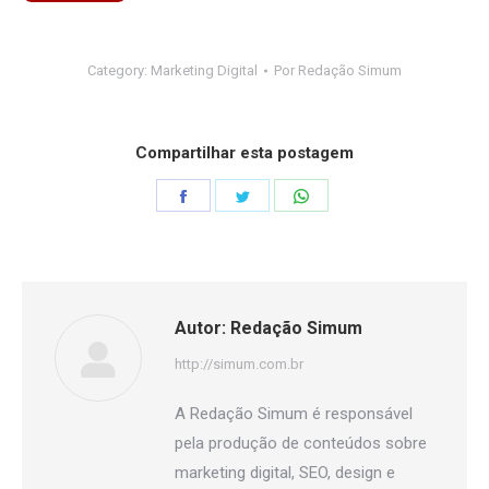
Category:
Marketing Digital
Por
Redação Simum
Compartilhar esta postagem
Share
Share
Share
on
on
on
Facebook
Twitter
WhatsApp
Autor:
Redação Simum
http://simum.com.br
A Redação Simum é responsável
pela produção de conteúdos sobre
marketing digital, SEO, design e