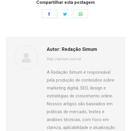
Compartilhar esta postagem
Share
Share
Share
on
on
on
Facebook
Twitter
WhatsApp
Autor:
Redação Simum
http://simum.com.br
A Redação Simum é responsável
pela produção de conteúdos sobre
marketing digital, SEO, design e
estratégias de crescimento online.
Nossos artigos são baseados em
práticas de mercado, testes e
análises técnicas, com foco em
clareza, aplicabilidade e atualização