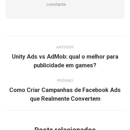
constante.
Navegação
ANTERIOR
de
Unity Ads vs AdMob: qual o melhor para
Post
post:
publicidade em games?
anterior:
PRÓXIMO
Como Criar Campanhas de Facebook Ads
Próximo
que Realmente Convertem
post: