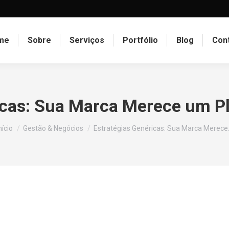
me
Sobre
Serviços
Portfólio
Blog
Con
icas: Sua Marca Merece um P
Você está aqui:
nício
Gestão & Negócios
Estratégias Genéricas: Sua Marca Merec