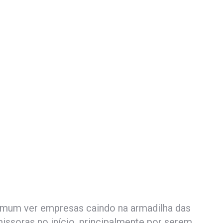
omum ver empresas caindo na armadilha das
issoras no início, principalmente por serem