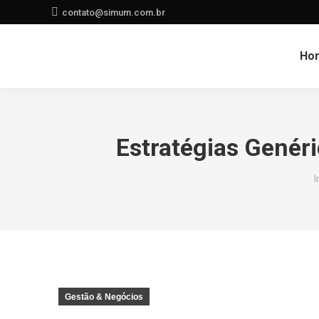
contato@simum.com.br
Ho
Estratégias Genér
I
Gestão & Negócios