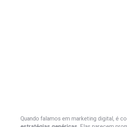
Quando falamos em marketing digital, é c
estratégias genéricas
. Elas parecem prom