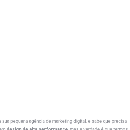
sua pequena agência de marketing digital, e sabe que precisa
r em
design de alta performance
, mas a verdade é que termos