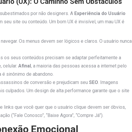
suário (UX): O Caminho Sem Obstáculos
, subestimados por não designers. A
Experiência do Usuário
m seu site ou conteúdo. Um bom UX é invisível, um mau UX é
e navegar. Os menus devem ser lógicos e claros. O usuário nunca
dos os seus conteúdos precisam se adaptar perfeitamente a
e
, celular.
Afinal
, a maioria das pessoas acessa a internet pelo
a é sinônimo de abandono.
assassinos de conversão e prejudicam seu
SEO
. Imagens
is culpados. Um design de alta performance garante que o site
 links que você quer que o usuário clique devem ser óbvios,
ação (“Fale Conosco”, “Baixe Agora”, “Compre Já”).
Conexão Emocional