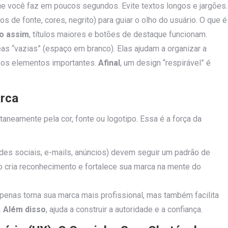
ue você faz em poucos segundos. Evite textos longos e jargões.
 de fonte, cores, negrito) para guiar o olho do usuário. O que é
o assim
, títulos maiores e botões de destaque funcionam.
s “vazias” (espaço em branco). Elas ajudam a organizar a
m os elementos importantes.
Afinal
, um design “respirável” é
arca
neamente pela cor, fonte ou logotipo. Essa é a força da
redes sociais, e-mails, anúncios) devem seguir um padrão de
so cria reconhecimento e fortalece sua marca na mente do
penas torna sua marca mais profissional, mas também facilita
.
Além disso
, ajuda a construir a autoridade e a confiança.