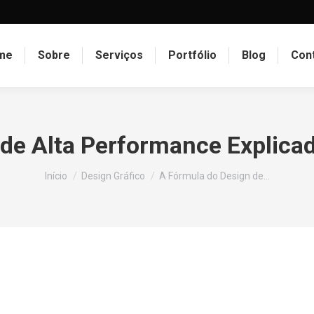
me
Sobre
Serviços
Portfólio
Blog
Con
de Alta Performance Explica
Você está aqui:
Início
Design Gráfico
A Fórmula do Design de…