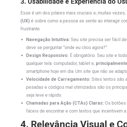
3. Usabilidade e Experiência do U
Esse é um dos pilares mais cruciais e, muitas vezes
(UX)
é sobre como a pessoa se sente ao interagir co
frustrante.
Navegação Intuitiva:
Seu site precisa ser fácil d
deve se perguntar “onde eu clico agora?”.
Design Responsivo:
É obrigatório. Seu site e to
qualquer tela: computador, tablet e,
principalment
smartphone hoje em dia. Um site que não se adapt
Velocidade de Carregamento:
Sites lentos são 
pesadas e códigos mal otimizados são os principa
seja leve e rápido.
Chamadas para Ação (CTAs) Claras:
Os botões e
fáceis de encontrar e com textos que incentivem a 
4. Relevância Visual e 