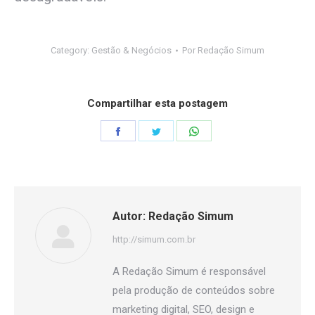
Category:
Gestão & Negócios
Por
Redação Simum
Compartilhar esta postagem
Share
Share
Share
on
on
on
Facebook
Twitter
WhatsApp
Autor:
Redação Simum
http://simum.com.br
A Redação Simum é responsável
pela produção de conteúdos sobre
marketing digital, SEO, design e