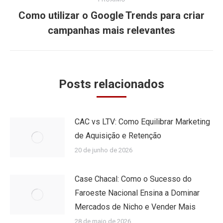
Como utilizar o Google Trends para criar
Próximo
campanhas mais relevantes
post:
Posts relacionados
CAC vs LTV: Como Equilibrar Marketing
de Aquisição e Retenção
20 de junho de 2026
Case Chacal: Como o Sucesso do
Faroeste Nacional Ensina a Dominar
Mercados de Nicho e Vender Mais
28 de maio de 2026