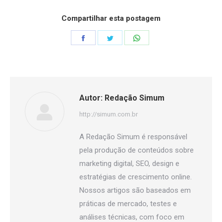
Compartilhar esta postagem
Share
Share
Share
on
on
on
Facebook
Twitter
WhatsApp
Autor:
Redação Simum
http://simum.com.br
A Redação Simum é responsável
pela produção de conteúdos sobre
marketing digital, SEO, design e
estratégias de crescimento online.
Nossos artigos são baseados em
práticas de mercado, testes e
análises técnicas, com foco em