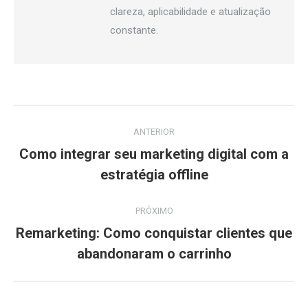
clareza, aplicabilidade e atualização
constante.
Navegação
ANTERIOR
de
Como integrar seu marketing digital com a
Post
post:
estratégia offline
anterior:
PRÓXIMO
Remarketing: Como conquistar clientes que
Próximo
abandonaram o carrinho
post: