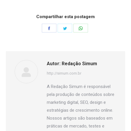
Compartilhar esta postagem
Share
Share
Share
on
on
on
Facebook
Twitter
WhatsApp
Autor:
Redação Simum
http://simum.com.br
A Redação Simum é responsável
pela produção de conteúdos sobre
marketing digital, SEO, design e
estratégias de crescimento online.
Nossos artigos são baseados em
práticas de mercado, testes e