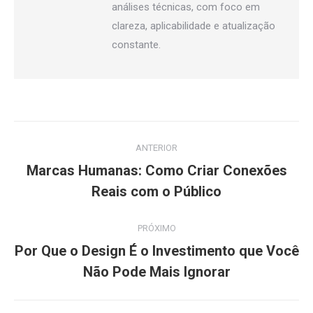
análises técnicas, com foco em
clareza, aplicabilidade e atualização
constante.
Navegação
ANTERIOR
de
Marcas Humanas: Como Criar Conexões
Post
post:
Reais com o Público
anterior:
PRÓXIMO
Por Que o Design É o Investimento que Você
Próximo
Não Pode Mais Ignorar
post: