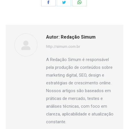
Share
Share
Share
on
on
on
Facebook
Twitter
WhatsApp
Autor:
Redação Simum
http://simum.com.br
A Redação Simum é responsável
pela produção de conteúdos sobre
marketing digital, SEO, design e
estratégias de crescimento online.
Nossos artigos são baseados em
práticas de mercado, testes e
análises técnicas, com foco em
clareza, aplicabilidade e atualização
constante.