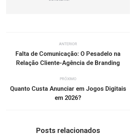
Navegação
ANTERIOR
de
Falta de Comunicação: O Pesadelo na
Post
post:
Relação Cliente-Agência de Branding
anterior:
PRÓXIMO
Quanto Custa Anunciar em Jogos Digitais
Próximo
em 2026?
post:
Posts relacionados