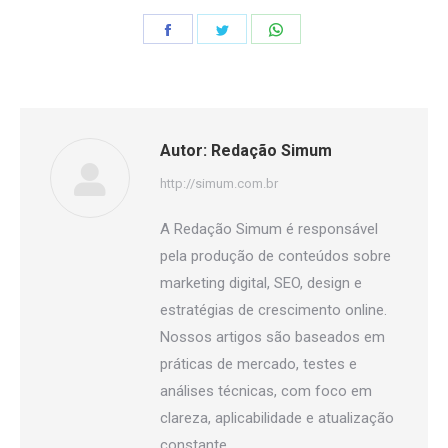
Share
Share
Share
on
on
on
Facebook
Twitter
WhatsApp
Autor:
Redação Simum
http://simum.com.br
A Redação Simum é responsável
pela produção de conteúdos sobre
marketing digital, SEO, design e
estratégias de crescimento online.
Nossos artigos são baseados em
práticas de mercado, testes e
análises técnicas, com foco em
clareza, aplicabilidade e atualização
constante.