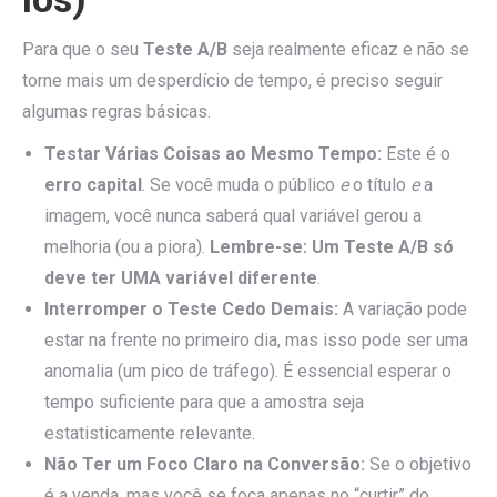
Para que o seu
Teste A/B
seja realmente eficaz e não se
torne mais um desperdício de tempo, é preciso seguir
algumas regras básicas.
Testar Várias Coisas ao Mesmo Tempo:
Este é o
erro capital
. Se você muda o público
e
o título
e
a
imagem, você nunca saberá qual variável gerou a
melhoria (ou a piora).
Lembre-se:
Um Teste A/B só
deve ter UMA variável diferente
.
Interromper o Teste Cedo Demais:
A variação pode
estar na frente no primeiro dia, mas isso pode ser uma
anomalia (um pico de tráfego). É essencial esperar o
tempo suficiente para que a amostra seja
estatisticamente relevante.
Não Ter um Foco Claro na Conversão:
Se o objetivo
é a venda, mas você se foca apenas no “curtir” do